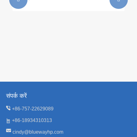
संपर्क करें
+86-757-22629089
+86-18934310313
cindy@bluewayhp.com